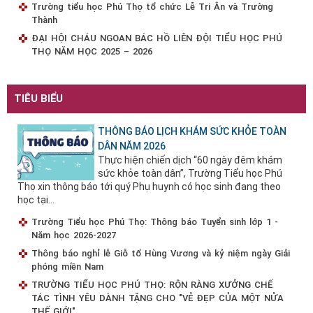
Trường tiểu học Phú Thọ tổ chức Lễ Tri Ân và Trường
Thành
ĐẠI HỘI CHÁU NGOAN BÁC HỒ LIÊN ĐỘI TIỂU HỌC PHÚ
THỌ NĂM HỌC 2025 – 2026
TIÊU BIỂU
THÔNG BÁO LỊCH KHÁM SỨC KHỎE TOÀN
DÂN NĂM 2026
Thực hiện chiến dịch “60 ngày đêm khám
sức khỏe toàn dân”, Trường Tiểu học Phú
Thọ xin thông báo tới quý Phụ huynh có học sinh đang theo
học tại...
Trường Tiểu học Phú Thọ: Thông báo Tuyển sinh lớp 1 -
Năm học 2026-2027
Thông báo nghỉ lễ Giỗ tổ Hùng Vương và kỷ niệm ngày Giải
phóng miền Nam
TRƯỜNG TIỂU HỌC PHÚ THỌ: RỘN RÀNG XƯỞNG CHẾ
TÁC TÌNH YÊU DÀNH TẶNG CHO "VẺ ĐẸP CỦA MỘT NỬA
THẾ GIỚI"