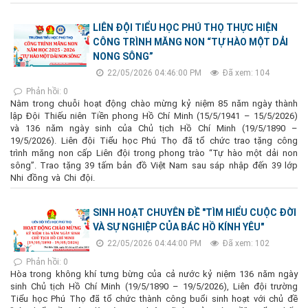
LIÊN ĐỘI TIỂU HỌC PHÚ THỌ THỰC HIỆN
CÔNG TRÌNH MĂNG NON “TỰ HÀO MỘT DẢI
NONG SÔNG”
22/05/2026 04:46:00 PM
Đã xem: 104
Phản hồi: 0
Nằm trong chuỗi hoạt động chào mừng kỷ niệm 85 năm ngày thành
lập Đội Thiếu niên Tiền phong Hồ Chí Minh (15/5/1941 – 15/5/2026)
và 136 năm ngày sinh của Chủ tịch Hồ Chí Minh (19/5/1890 –
19/5/2026). Liên đội Tiểu học Phú Thọ đã tổ chức trao tặng công
trình măng non cấp Liên đội trong phong trào “Tự hào một dải non
sông”. Trao tặng 39 tấm bản đồ Việt Nam sau sáp nhập đến 39 lớp
Nhi đồng và Chi đội.
SINH HOẠT CHUYÊN ĐỀ "TÌM HIỂU CUỘC ĐỜI
VÀ SỰ NGHIỆP CỦA BÁC HỒ KÍNH YÊU"
22/05/2026 04:44:00 PM
Đã xem: 102
Phản hồi: 0
Hòa trong không khí tưng bừng của cả nước kỷ niệm 136 năm ngày
sinh Chủ tịch Hồ Chí Minh (19/5/1890 – 19/5/2026), Liên đội trường
Tiểu học Phú Thọ đã tổ chức thành công buổi sinh hoạt với chủ đề