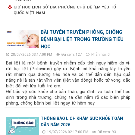
GIỜ HỌC LỊCH SỬ ĐỊA PHƯƠNG CHỦ ĐỀ “EM YÊU TỔ
QUỐC VIỆT NAM
BÀI TUYÊN TRUYỀN PHÒNG, CHỐNG
BỆNH BẠI LIỆT TRONG TRƯỜNG TIỂU
HỌC
28/07/2026 03:17:00 PM
Đã xem: 127
Phản hồi: 0
Bại liệt là một bệnh truyền nhiễm cấp tính nguy hiểm do vi-
rút bại liệt (Poliovirus) gây ra. Bệnh có khả năng lây truyền
rất nhanh qua đường tiêu hóa và có thể dẫn đến hậu quả
nặng nề là tàn tật vĩnh viễn (liệt vận động) hoặc tử vong, đặc
biệt đối với lứa tuổi trẻ em.
Để bảo vệ sức khỏe cho bản thân, gia đình và toàn thể học
sinh trong nhà trường, chúng ta cần nắm rõ các biện pháp
phòng, chống bệnh bại liệt ngay từ hôm nay
THÔNG BÁO LỊCH KHÁM SỨC KHỎE TOÀN
DÂN NĂM 2026
19/07/2026 02:17:00 PM
Đã xem: 93