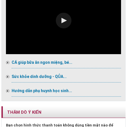
CÁ giúp bữa ăn ngon miệng, bé...
Sức khỏe dinh dưỡng - QỦA...
Hướng dẫn phụ huynh học sinh...
THĂM DÒ Ý KIẾN
Bạn chọn hình thức thanh toán không dùng tiền mặt nào để