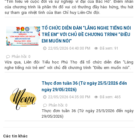
"Tìm hiểu về cuộc đời và sự nghiệp vĩ đại của Bác Hồ". Điểm nhấn
của chương trình là phần thi đố vui có thưởng đầy hào hứng, thu hút
sự tham gia nhiệt tình của Ban Chỉ huy Liên-Chi đội.
TỔ CHỨC DIỄN ĐÀN “LẮNG NGHE TIẾNG NÓI
TRẺ EM” VỚI CHỦ ĐỀ CHƯƠNG TRÌNH “ĐIỀU
EM MUỐN NÓI”
22/05/2026 04:40:00 PM
Đã xem: 91
Phản hồi: 0
Vừa qua, Liên đội Tiểu học Phú Thọ đã tổ chức diễn đàn “Lắng
nghe tiếng nói trẻ em” với chủ đề chương trình “Điều em muốn nói”.
Thực đơn tuần 36 (Từ ngày 25/5/2026 đến
ngày 29/05/2026)
22/05/2026 04:35:00 PM
Đã xem: 465
Phản hồi: 0
Thực đơn tuần 36 (Từ ngày 25/5/2026 đến ngày
29/05/2026)
Các tin khác