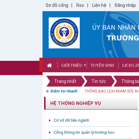
Sơ đồ cổng
Rss
Liên hệ
Đăng nhập
GIỚI THIỆU
TUYỂN SINH
LỊCH LÀ
▼
Trang nhất
Tin tức
Thông b
Điểm tin nhanh :
Thông báo nghỉ lễ Giỗ tổ Hùng
HỆ THỐNG NGHIỆP VỤ
Cơ sở dữ liệu ngành
Cổng thông tin quản lý trường học