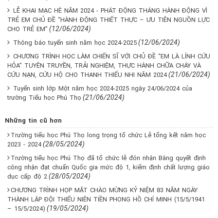
LỄ KHAI MẠC HÈ NĂM 2024 - PHÁT ĐỘNG THÁNG HÀNH ĐỘNG VÌ
TRẺ EM CHỦ ĐỀ “HÀNH ĐỘNG THIẾT THỰC – ƯU TIÊN NGUỒN LỰC
(12/06/2024)
CHO TRẺ EM”
(12/06/2024)
Thông báo tuyển sinh năm học 2024-2025
CHƯƠNG TRÌNH HỌC LÀM CHIẾN SĨ VỚI CHỦ ĐỀ “EM LÀ LÍNH CỨU
HỎA” TUYÊN TRUYỀN, TRẢI NGHIỆM, THỰC HÀNH CHỮA CHÁY VÀ
(21/06/2024)
CỨU NẠN, CỨU HỘ CHO THANH THIẾU NHI NĂM 2024
Tuyển sinh lớp Một năm học 2024-2025 ngày 24/06/2024 của
(21/06/2024)
trường Tiểu học Phú Thọ
Những tin cũ hơn
Trường tiểu học Phú Thọ long trọng tổ chức Lễ tổng kết năm học
(28/05/2024)
2023 - 2024
Trường tiểu học Phú Thọ đã tổ chức lễ đón nhận Bằng quyết định
công nhận đạt chuẩn Quốc gia mức độ 1, kiểm định chất lượng giáo
(28/05/2024)
dục cấp độ 2
CHƯƠNG TRÌNH HỌP MẶT CHÀO MỪNG KỶ NIỆM 83 NĂM NGÀY
THÀNH LẬP ĐỘI THIẾU NIÊN TIỀN PHONG HỒ CHÍ MINH (15/5/1941
(19/05/2024)
– 15/5/2024)