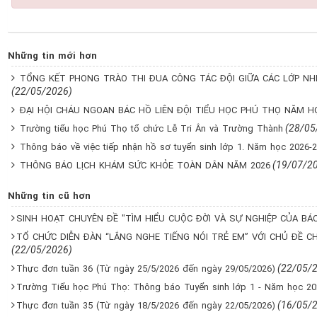
Những tin mới hơn
TỔNG KẾT PHONG TRÀO THI ĐUA CÔNG TÁC ĐỘI GIỮA CÁC LỚP NHI
(22/05/2026)
ĐẠI HỘI CHÁU NGOAN BÁC HỒ LIÊN ĐỘI TIỂU HỌC PHÚ THỌ NĂM HỌ
(28/05
Trường tiểu học Phú Thọ tổ chức Lễ Tri Ân và Trường Thành
Thông báo về việc tiếp nhận hồ sơ tuyển sinh lớp 1. Năm học 2026-
(19/07/2
THÔNG BÁO LỊCH KHÁM SỨC KHỎE TOÀN DÂN NĂM 2026
Những tin cũ hơn
SINH HOẠT CHUYÊN ĐỀ "TÌM HIỂU CUỘC ĐỜI VÀ SỰ NGHIỆP CỦA BÁC
TỔ CHỨC DIỄN ĐÀN “LẮNG NGHE TIẾNG NÓI TRẺ EM” VỚI CHỦ ĐỀ C
(22/05/2026)
(22/05/
Thực đơn tuần 36 (Từ ngày 25/5/2026 đến ngày 29/05/2026)
Trường Tiểu học Phú Thọ: Thông báo Tuyển sinh lớp 1 - Năm học 20
(16/05/
Thực đơn tuần 35 (Từ ngày 18/5/2026 đến ngày 22/05/2026)