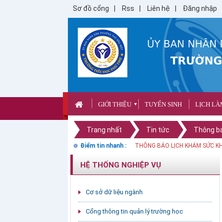
Sơ đồ cổng
Rss
Liên hệ
Đăng nhập
GIỚI THIỆU
TUYỂN SINH
LỊCH LÀ
▼
Trang nhất
Tin tức
Thông b
Điểm tin nhanh :
THÔNG BÁO LỊCH KHÁM SỨC K
HỆ THỐNG NGHIỆP VỤ
Cơ sở dữ liệu ngành
Cổng thông tin quản lý trường học