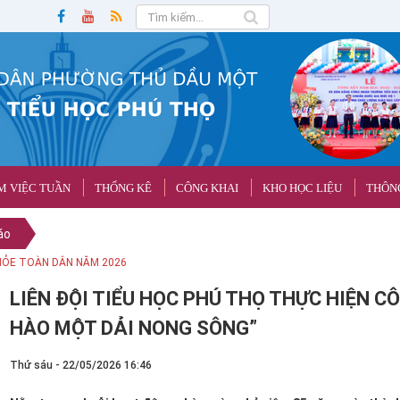
M VIỆC TUẦN
THỐNG KÊ
CÔNG KHAI
KHO HỌC LIỆU
THÔNG
áo
HỎE TOÀN DÂN NĂM 2026
LIÊN ĐỘI TIỂU HỌC PHÚ THỌ THỰC HIỆN 
HÀO MỘT DẢI NONG SÔNG”
Thứ sáu - 22/05/2026 16:46