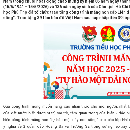
Nằm trong chuỗi hoạt động chào mừng kỷ niệm 85 năm ngày thành 
(15/5/1941 – 15/5/2026) và 136 năm ngày sinh của Chủ tịch Hồ Chí 
học Phú Thọ đã tổ chức trao tặng công trình măng non cấp Liên đ
sông”. Trao tặng 39 tấm bản đồ Việt Nam sau sáp nhập đến 39 lớp 
Qua công trình mong muốn nâng cao nhận thức cho mọi người, nhất là
của đất nước biết được vị trí, vai trò, tầm quan trọng của biển - đảo 
hiện công trình măng non “tự hào một dãy non sông” cho các lớp Nhi 
ý nghĩa về 2 quần đảo Hoàng Sa và Trường Sa trong sự nghiệp xây 