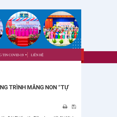
 TIN COVID-19
LIÊN HỆ
▼
CÔNG TRÌNH MĂNG NON “TỰ