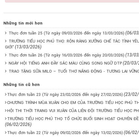
Những tin mới hơn
(06/03
Thực đơn tuần 25 (Từ ngày 09/03/2026 đến ngày 13/03/2026)
TRƯỜNG TIỂU HỌC PHÚ THỌ: RỘN RÀNG XƯỞNG CHẾ TÁC TÌNH YÊ
(13/03/2026)
GIỚI"
(13/03
Thực đơn tuần 26 (Từ ngày 16/03/2026 đến ngày 20/03/2026)
(20/03/
NGÀY HỘI TIẾNG ANH ĐẦY SẮC MÀU CÙNG SONG NGỮ DTP
TRAO TẶNG SỮA MILO – TUỔI THƠ NĂNG ĐỘNG - TƯƠNG LAI VỮN
Những tin cũ hơn
(23/02
Thực đơn tuần 23 (Từ ngày 23/02/2026 đến ngày 27/02/2026)
CHƯƠNG TRÌNH MÙA XUÂN CHO EM CỦA TRƯỜNG TIỂU HỌC PHÚ T
HỘI THI THỜI TRANG VUI XUÂN CỦA LIÊN ĐỘI TRƯỜNG TIỂU HỌC P
TRƯỜNG TIỂU HỌC PHÚ THỌ TỔ CHỨC BUỔI SINH HOẠT CHUYÊN ĐỀ
(06/02/2026)
(06/02
Thực đơn tuần 22 (Từ ngày 09/02/2026 đến ngày 13/02/2026)