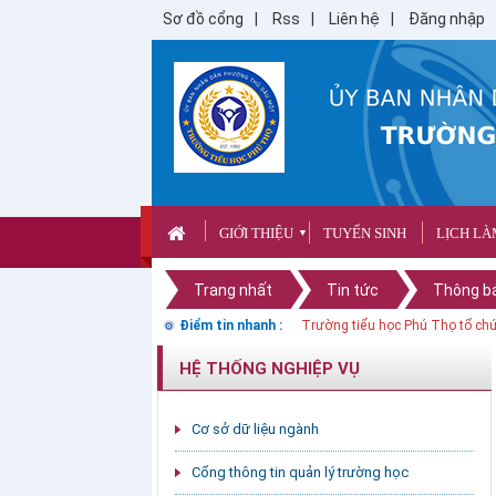
Sơ đồ cổng
Rss
Liên hệ
Đăng nhập
GIỚI THIỆU
TUYỂN SINH
LỊCH LÀ
▼
Trang nhất
Tin tức
Thông b
Điểm tin nhanh :
Trường tiểu học Phú Thọ tổ ch
HỆ THỐNG NGHIỆP VỤ
Cơ sở dữ liệu ngành
Cổng thông tin quản lý trường học