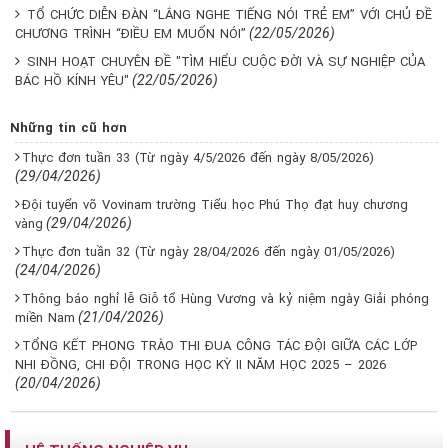
TỔ CHỨC DIỄN ĐÀN “LẮNG NGHE TIẾNG NÓI TRẺ EM” VỚI CHỦ ĐỀ
(22/05/2026)
CHƯƠNG TRÌNH “ĐIỀU EM MUỐN NÓI”
SINH HOẠT CHUYÊN ĐỀ "TÌM HIỂU CUỘC ĐỜI VÀ SỰ NGHIỆP CỦA
(22/05/2026)
BÁC HỒ KÍNH YÊU"
Những tin cũ hơn
Thực đơn tuần 33 (Từ ngày 4/5/2026 đến ngày 8/05/2026)
(29/04/2026)
Đội tuyển võ Vovinam trường Tiểu học Phú Thọ đạt huy chương
(29/04/2026)
vàng
Thực đơn tuần 32 (Từ ngày 28/04/2026 đến ngày 01/05/2026)
(24/04/2026)
Thông báo nghỉ lễ Giỗ tổ Hùng Vương và kỷ niệm ngày Giải phóng
(21/04/2026)
miền Nam
TỔNG KẾT PHONG TRÀO THI ĐUA CÔNG TÁC ĐỘI GIỮA CÁC LỚP
NHI ĐỒNG, CHI ĐỘI TRONG HỌC KỲ II NĂM HỌC 2025 – 2026
(20/04/2026)