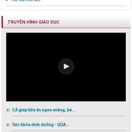
TRUYỀN HÌNH GIÁO DỤC
CÁ giúp bữa ăn ngon miệng, bé...
Sức khỏe dinh dưỡng - QỦA...