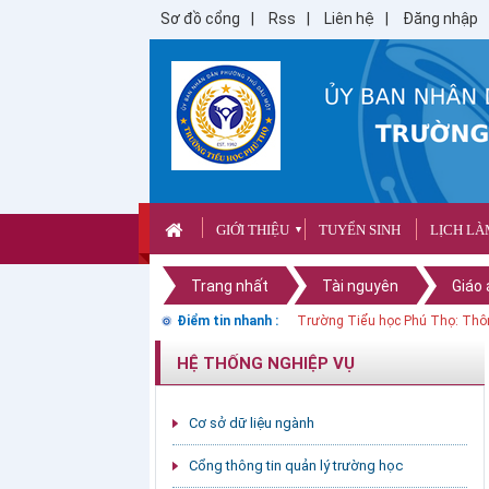
Sơ đồ cổng
Rss
Liên hệ
Đăng nhập
GIỚI THIỆU
TUYỂN SINH
LỊCH LÀ
▼
Trang nhất
Tài nguyên
Giáo 
Điểm tin nhanh :
Trường Tiểu học Phú Thọ: Thôn
HỆ THỐNG NGHIỆP VỤ
Cơ sở dữ liệu ngành
Cổng thông tin quản lý trường học