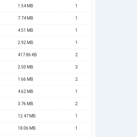
1.54 MB
1
7.74 MB
1
4.51 MB
1
2.92 MB
1
417.86 KB
2
2.50 MB
3
1.66 MB
2
4.62 MB
1
3.76 MB
2
12.47 MB
1
18.06 MB
1