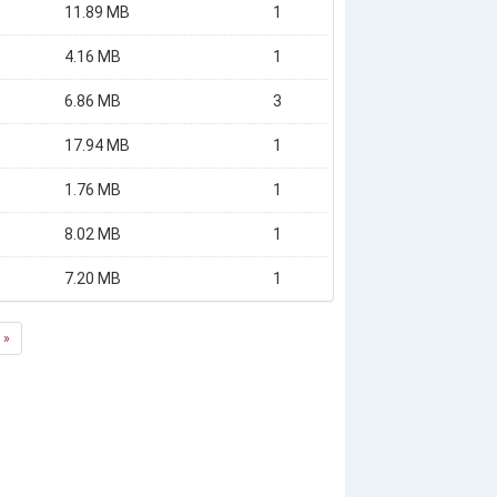
11.89 MB
1
4.16 MB
1
6.86 MB
3
17.94 MB
1
1.76 MB
1
8.02 MB
1
7.20 MB
1
»