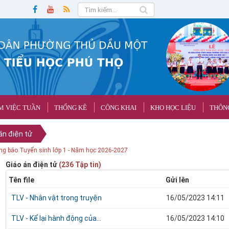
M VIỆC TUẦN
THỐNG KÊ
CÔNG KHAI
KHO HỌC LIỆU
THÔNG
án điện tử
g báo Tuyển sinh lớp 1 - Năm học 2026-2027
Giáo án điện tử
(236 Tập tin)
Tên file
Gửi lên
TLV - Nhân vật trong truyện
16/05/2023 14:11
TLV - Kể lại hành động của...
16/05/2023 14:10