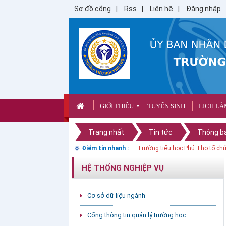
Sơ đồ cổng
Rss
Liên hệ
Đăng nhập
GIỚI THIỆU
TUYỂN SINH
LỊCH LÀ
▼
Trang nhất
Tin tức
Thông b
Điểm tin nhanh :
THÔNG BÁO LỊCH KHÁM SỨC K
HỆ THỐNG NGHIỆP VỤ
Cơ sở dữ liệu ngành
Cổng thông tin quản lý trường học