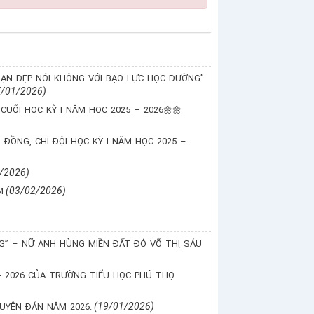
ẠN ĐẸP NÓI KHÔNG VỚI BẠO LỰC HỌC ĐƯỜNG”
7/01/2026)
UỐI HỌC KỲ I NĂM HỌC 2025 – 2026🌼🌼
ĐỒNG, CHI ĐỘI HỌC KỲ I NĂM HỌC 2025 –
/2026)
(03/02/2026)
M
” – NỮ ANH HÙNG MIỀN ĐẤT ĐỎ VÕ THỊ SÁU
- 2026 CỦA TRƯỜNG TIỂU HỌC PHÚ THỌ
(19/01/2026)
UYÊN ĐÁN NĂM 2026.