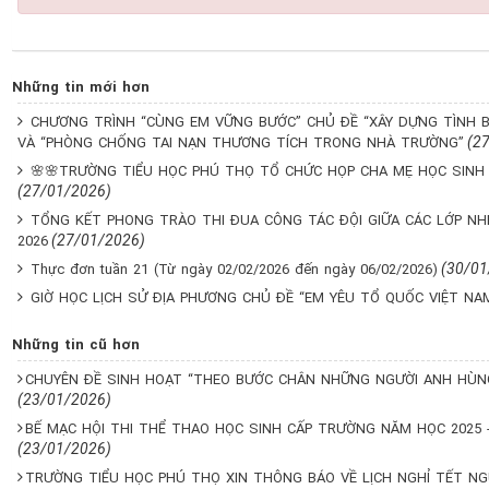
Những tin mới hơn
CHƯƠNG TRÌNH “CÙNG EM VỮNG BƯỚC” CHỦ ĐỀ “XÂY DỰNG TÌNH B
(2
VÀ “PHÒNG CHỐNG TAI NẠN THƯƠNG TÍCH TRONG NHÀ TRƯỜNG”
🌸🌸TRƯỜNG TIỂU HỌC PHÚ THỌ TỔ CHỨC HỌP CHA MẸ HỌC SINH C
(27/01/2026)
TỔNG KẾT PHONG TRÀO THI ĐUA CÔNG TÁC ĐỘI GIỮA CÁC LỚP NHI 
(27/01/2026)
2026
(30/01
Thực đơn tuần 21 (Từ ngày 02/02/2026 đến ngày 06/02/2026)
GIỜ HỌC LỊCH SỬ ĐỊA PHƯƠNG CHỦ ĐỀ “EM YÊU TỔ QUỐC VIỆT NA
Những tin cũ hơn
CHUYÊN ĐỀ SINH HOẠT “THEO BƯỚC CHÂN NHỮNG NGƯỜI ANH HÙNG
(23/01/2026)
BẾ MẠC HỘI THI THỂ THAO HỌC SINH CẤP TRƯỜNG NĂM HỌC 2025 
(23/01/2026)
TRƯỜNG TIỂU HỌC PHÚ THỌ XIN THÔNG BÁO VỀ LỊCH NGHỈ TẾT NG