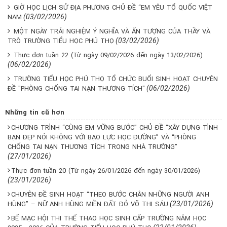
GIỜ HỌC LỊCH SỬ ĐỊA PHƯƠNG CHỦ ĐỀ “EM YÊU TỔ QUỐC VIỆT
(03/02/2026)
NAM
MỘT NGÀY TRẢI NGHIỆM Ý NGHĨA VÀ ẤN TƯỢNG CỦA THẦY VÀ
(03/02/2026)
TRÒ TRƯỜNG TIỂU HỌC PHÚ THỌ
Thực đơn tuần 22 (Từ ngày 09/02/2026 đến ngày 13/02/2026)
(06/02/2026)
TRƯỜNG TIỂU HỌC PHÚ THỌ TỔ CHỨC BUỔI SINH HOẠT CHUYÊN
(06/02/2026)
ĐỀ "PHÒNG CHỐNG TAI NẠN THƯƠNG TÍCH"
Những tin cũ hơn
CHƯƠNG TRÌNH “CÙNG EM VỮNG BƯỚC” CHỦ ĐỀ “XÂY DỰNG TÌNH
BẠN ĐẸP NÓI KHÔNG VỚI BẠO LỰC HỌC ĐƯỜNG” VÀ “PHÒNG
CHỐNG TAI NẠN THƯƠNG TÍCH TRONG NHÀ TRƯỜNG”
(27/01/2026)
Thực đơn tuần 20 (Từ ngày 26/01/2026 đến ngày 30/01/2026)
(23/01/2026)
CHUYÊN ĐỀ SINH HOẠT “THEO BƯỚC CHÂN NHỮNG NGƯỜI ANH
(23/01/2026)
HÙNG” – NỮ ANH HÙNG MIỀN ĐẤT ĐỎ VÕ THỊ SÁU
BẾ MẠC HỘI THI THỂ THAO HỌC SINH CẤP TRƯỜNG NĂM HỌC