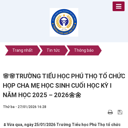
Trang nhất
Tin tức
Thông báo
🌸🌸TRƯỜNG TIỂU HỌC PHÚ THỌ TỔ CHỨC
HỌP CHA MẸ HỌC SINH CUỐI HỌC KỲ I
NĂM HỌC 2025 – 2026🌼🌼
Thứ ba - 27/01/2026 16:28
🌷Vừa qua, ngày 25/01/2026 Trường Tiểu học Phú Thọ tổ chức