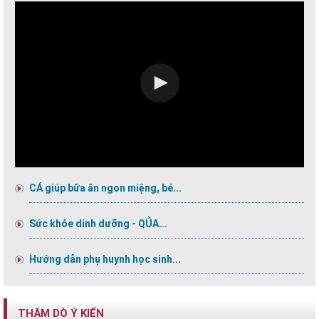
CÁ giúp bữa ăn ngon miệng, bé...
Sức khỏe dinh dưỡng - QỦA...
Hướng dẫn phụ huynh học sinh...
THĂM DÒ Ý KIẾN