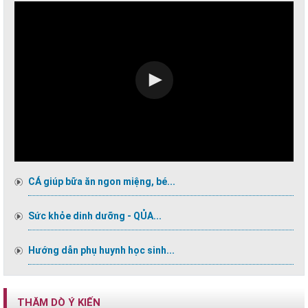
CÁ giúp bữa ăn ngon miệng, bé...
Sức khỏe dinh dưỡng - QỦA...
Hướng dẫn phụ huynh học sinh...
THĂM DÒ Ý KIẾN