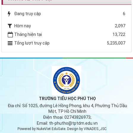
Đang truy cập
6
Hôm nay
2,097
Tháng hiện tại
13,722
Tổng lượt truy cập
5,235,007
TRƯỜNG TIỂU HỌC PHÚ THỌ
Địa chỉ:
Số 1025, đường Lê Hồng Phong, khu 4, Phường Thủ Dầu
Một, TP Hồ Chí Minh
Điện thoại:
02743826973;
Email:
th-phutho@tptdm.edu.vn
Powered by
NukeViet EduGate
. Design by
VINADES.,JSC