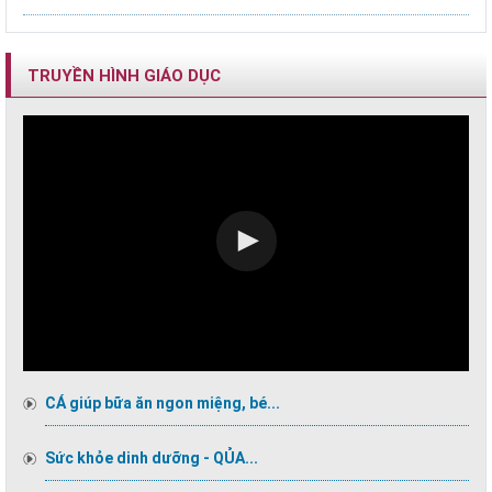
TRUYỀN HÌNH GIÁO DỤC
CÁ giúp bữa ăn ngon miệng, bé...
Sức khỏe dinh dưỡng - QỦA...