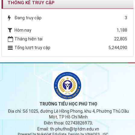
THỐNG KÊ TRUY CẬP
Đang truy cập
3
Hôm nay
1,188
Tháng hiện tại
22,805
Tổng lượt truy cập
5,244,090
TRƯỜNG TIỂU HỌC PHÚ THỌ
Địa chỉ:
Số 1025, đường Lê Hồng Phong, khu 4, Phường Thủ Dầu
Một, TP Hồ Chí Minh
Điện thoại:
02743826973;
Email:
th-phutho@tptdm.edu.vn
Powered by
NukeViet EduGate
. Design by
VINADES.,JSC